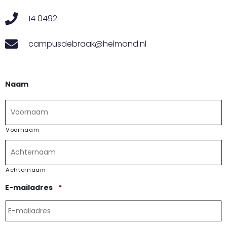
14 0492
campusdebraak@helmond.nl
Naam
Voornaam
Achternaam
Vereist
E-mailadres
*