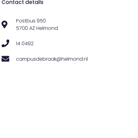
Contact details
Postbus 950
5700 AZ Helmond
14 0492
campusdebraak@helmond.nl