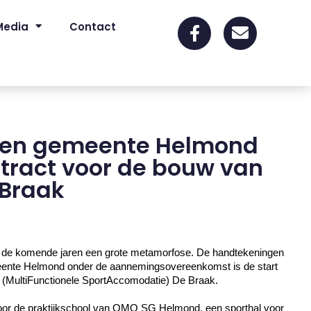
Media
Contact
en gemeente Helmond
tract voor de bouw van
 Braak
 de komende jaren een grote metamorfose. De handtekeningen
ente Helmond onder de aannemingsovereenkomst is de start
 (
MultiFunctionele
SportAccomodatie
) De Braak.
oor de praktijkschool van OMO SG Helmond, een sporthal voor