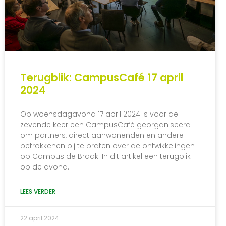
Terugblik: CampusCafé 17 april
2024
Op woensdagavond 17 april 2024 is voor de
zevende keer een CampusCafé georganiseerd
om partners, direct aanwonenden en andere
betrokkenen bij te praten over de ontwikkelingen
op Campus de Braak. In dit artikel een terugblik
op de avond.
LEES VERDER
22 april 2024