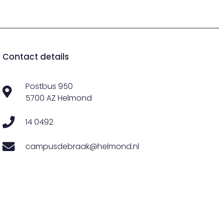
Contact details
Postbus 950
5700 AZ Helmond
14 0492
campusdebraak@helmond.nl